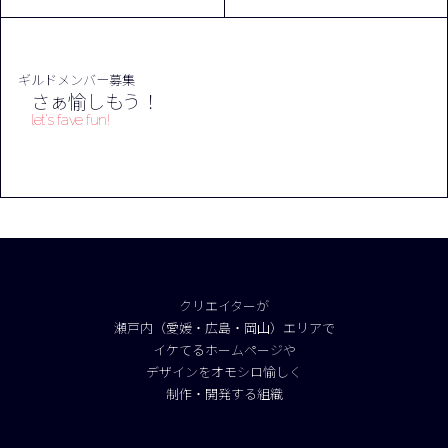
ギルドメンバー募集
さぁ愉しもう！
let's fave fun!
クリエイターが
瀬戸内（愛媛・広島・岡山）エリアで
イケてるホームページや
デザインをオモシロ愉しく
制作・開発する組織