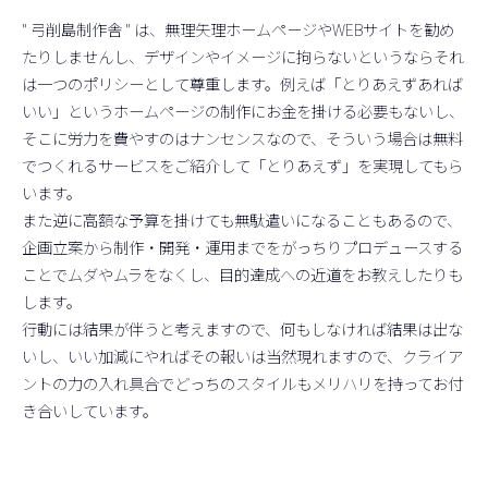
" 弓削島制作舎 " は、無理矢理ホームページやWEBサイトを勧め
たりしませんし、デザインやイメージに拘らないというならそれ
は一つのポリシーとして尊重します。例えば「とりあえずあれば
いい」というホームページの制作にお金を掛ける必要もないし、
そこに労力を費やすのはナンセンスなので、そういう場合は無料
でつくれるサービスをご紹介して「とりあえず」を実現してもら
います。
また逆に高額な予算を掛けても無駄遣いになることもあるので、
企画立案から制作・開発・運用までをがっちりプロデュースする
ことでムダやムラをなくし、目的達成への近道をお教えしたりも
します。
行動には結果が伴うと考えますので、何もしなければ結果は出な
いし、いい加減にやればその報いは当然現れますので、クライア
ントの力の入れ具合でどっちのスタイルもメリハリを持ってお付
き合いしています。