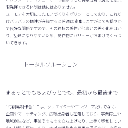
限発揮できる体制は他にはありません。
ユーモアを大切にしたモノづくりをポリシーとしており、これだ
けバラバラの個性が在籍すると普通は喧嘩しますがとても穏やか
で良好な関係ですので、その独特の感性が他者との差別化をはか
り、話題になりやすいため、制作物にバリューがおまけでくっつ
いてきます。
トータルソルーション
まるっとでもちょびっとでも、最初から最後まで
" 弓削島制作舎 " には、クリエイターやエンジニアだけでなく、
企画やマーケティング、広報出身者も在籍しており、事業再生や
地域創生など、事業そのものを立ち上げたり、上手く稼働してい
ない組織を再生したり、地域の活性化や雇用の促進など、企業や