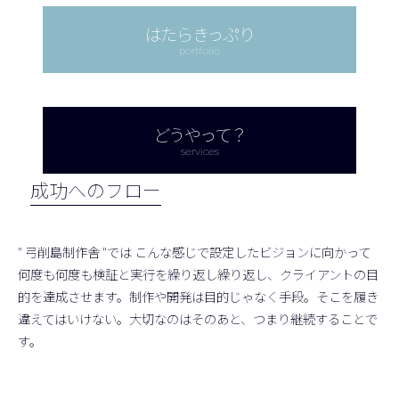
はたらきっぷり
portfolio
どうやって？
services
成功へのフロー
" 弓削島制作舎 "では こんな感じで設定したビジョンに向かって
何度も何度も検証と実行を繰り返し繰り返し、クライアントの目
的を達成させます。制作や開発は目的じゃなく手段。そこを履き
違えてはいけない。大切なのはそのあと、つまり継続することで
す。