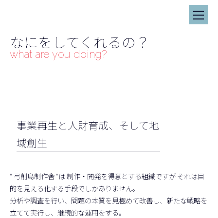
弓削島制作舎
なにをしてくれるの？
what are you doing?
事業再生と人財育成、そして地
域創生
" 弓削島制作舎 "は 制作・開発を得意とする組織ですが それは目
的を見える化する手段でしかありません。
分析や調査を行い、問題の本質を見極めて改善し、新たな戦略を
立てて実行し、継続的な運用をする。